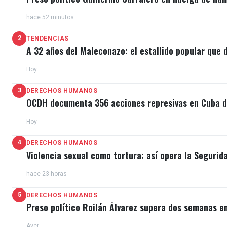
hace 52 minutos
2
TENDENCIAS
A 32 años del Maleconazo: el estallido popular que d
Hoy
3
DERECHOS HUMANOS
OCDH documenta 356 acciones represivas en Cuba du
Hoy
4
DERECHOS HUMANOS
Violencia sexual como tortura: así opera la Segurid
hace 23 horas
5
DERECHOS HUMANOS
Preso político Roilán Álvarez supera dos semanas e
Ayer