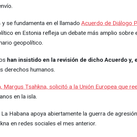
nvío.
 y se fundamenta en el llamado
Acuerdo de Diálogo P
político en Estonia refleja un debate más amplio sobre 
ario geopolítico.
cos
han insistido en la revisión de dicho Acuerdo y,
 los derechos humanos.
a, Margus Tsahkna, solicitó a la Unión Europea que re
nos en la isla.
a. La Habana apoya abiertamente la guerra de agresió
na en redes sociales el mes anterior.