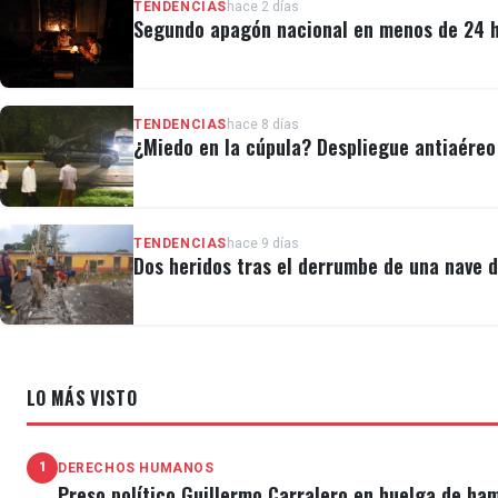
TENDENCIAS
hace 2 días
Segundo apagón nacional en menos de 24 ho
TENDENCIAS
hace 8 días
¿Miedo en la cúpula? Despliegue antiaéreo 
TENDENCIAS
hace 9 días
Dos heridos tras el derrumbe de una nave 
LO MÁS VISTO
1
DERECHOS HUMANOS
Preso político Guillermo Carralero en huelga de ha