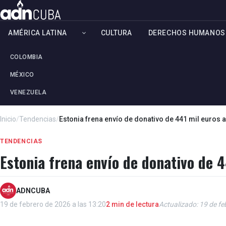
AMÉRICA LATINA
CULTURA
DERECHOS HUMANOS
COLOMBIA
MÉXICO
VENEZUELA
Inicio
/
Tendencias
/
Estonia frena envío de donativo de 441 mil euros
TENDENCIAS
Estonia frena envío de donativo de 
ADNCUBA
19 de febrero de 2026 a las 13:20
2 min de lectura
Actualizado: 19 de fe