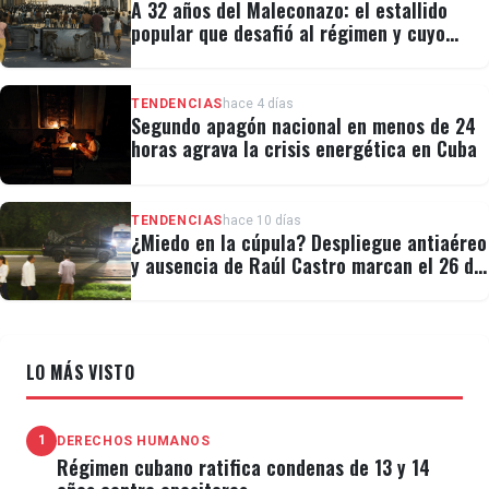
A 32 años del Maleconazo: el estallido
popular que desafió al régimen y cuyo
legado revivió el 11J
TENDENCIAS
hace 4 días
Segundo apagón nacional en menos de 24
horas agrava la crisis energética en Cuba
TENDENCIAS
hace 10 días
¿Miedo en la cúpula? Despliegue antiaéreo
y ausencia de Raúl Castro marcan el 26 de
Julio
LO MÁS VISTO
1
DERECHOS HUMANOS
Régimen cubano ratifica condenas de 13 y 14