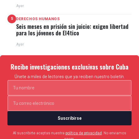
Ayer
5
DERECHOS HUMANOS
Seis meses en prisión sin juicio: exigen libertad
para los jóvenes de El4tico
Ayer
Recibe investigaciones exclusivas sobre Cuba
Únete a miles de lectores que ya reciben nuestro boletín.
Suscribirse
Al suscribirte aceptas nuestra
política de privacidad
. No enviamos
spam.