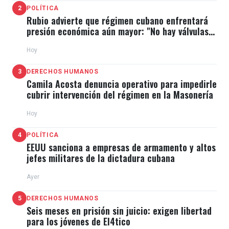
2
POLÍTICA
Rubio advierte que régimen cubano enfrentará
presión económica aún mayor: "No hay válvulas
de escape"
Hoy
3
DERECHOS HUMANOS
Camila Acosta denuncia operativo para impedirle
cubrir intervención del régimen en la Masonería
Hoy
4
POLÍTICA
EEUU sanciona a empresas de armamento y altos
jefes militares de la dictadura cubana
Ayer
5
DERECHOS HUMANOS
Seis meses en prisión sin juicio: exigen libertad
para los jóvenes de El4tico