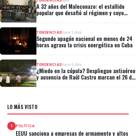
TENDENCIAS
Ayer
A 32 años del Maleconazo: el estallido
popular que desafió al régimen y cuyo
legado revivió el 11J
TENDENCIAS
hace 3 días
Segundo apagón nacional en menos de 24
horas agrava la crisis energética en Cuba
TENDENCIAS
hace 9 días
¿Miedo en la cúpula? Despliegue antiaéreo
y ausencia de Raúl Castro marcan el 26 de
Julio
LO MÁS VISTO
1
POLÍTICA
EEUU sanciona a empresas de armamento y altos