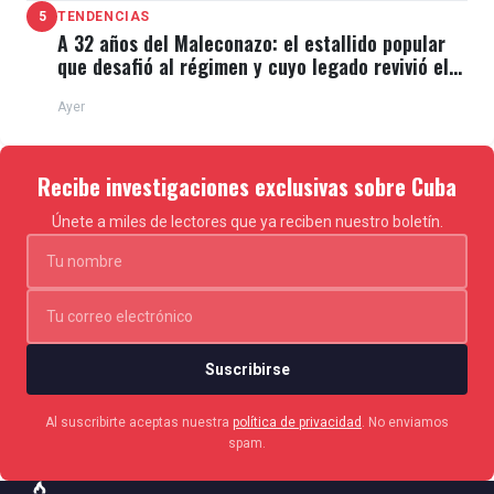
5
TENDENCIAS
A 32 años del Maleconazo: el estallido popular
que desafió al régimen y cuyo legado revivió el
11J
Ayer
Recibe investigaciones exclusivas sobre Cuba
Únete a miles de lectores que ya reciben nuestro boletín.
Suscribirse
Al suscribirte aceptas nuestra
política de privacidad
. No enviamos
spam.