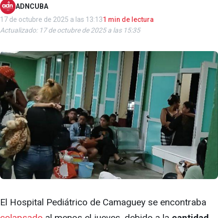
ADNCUBA
17 de octubre de 2025 a las 13:13
1 min de lectura
Actualizado: 17 de octubre de 2025 a las 15:35
El Hospital Pediátrico de Camaguey se encontraba
colapsado
al menos el jueves, debido a la
cantidad