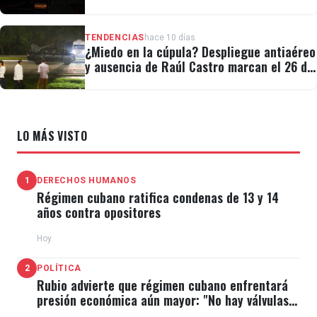
TENDENCIAS
hace 10 días
¿Miedo en la cúpula? Despliegue antiaéreo
y ausencia de Raúl Castro marcan el 26 de
Julio
LO MÁS VISTO
1
DERECHOS HUMANOS
Régimen cubano ratifica condenas de 13 y 14
años contra opositores
Hoy
2
POLÍTICA
Rubio advierte que régimen cubano enfrentará
presión económica aún mayor: "No hay válvulas
de escape"