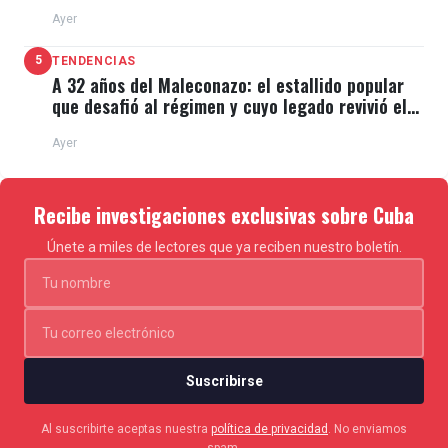
de El Típico
Ayer
5
TENDENCIAS
A 32 años del Maleconazo: el estallido popular
que desafió al régimen y cuyo legado revivió el
11J
Ayer
Recibe investigaciones exclusivas sobre Cuba
Únete a miles de lectores que ya reciben nuestro boletín.
Suscribirse
Al suscribirte aceptas nuestra
política de privacidad
. No enviamos
spam.