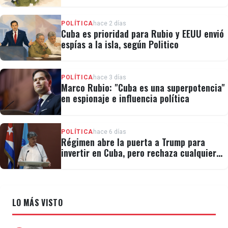
cubana
POLÍTICA
hace 2 días
Cuba es prioridad para Rubio y EEUU envió
espías a la isla, según Politico
POLÍTICA
hace 3 días
Marco Rubio: "Cuba es una superpotencia"
en espionaje e influencia política
POLÍTICA
hace 6 días
Régimen abre la puerta a Trump para
invertir en Cuba, pero rechaza cualquier
cambio político
LO MÁS VISTO