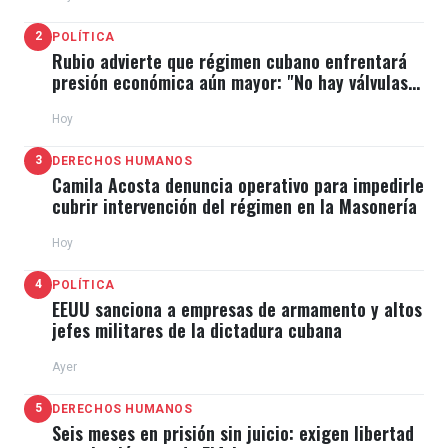
2
POLÍTICA
Rubio advierte que régimen cubano enfrentará
presión económica aún mayor: "No hay válvulas
de escape"
Hoy
3
DERECHOS HUMANOS
Camila Acosta denuncia operativo para impedirle
cubrir intervención del régimen en la Masonería
Hoy
4
POLÍTICA
EEUU sanciona a empresas de armamento y altos
jefes militares de la dictadura cubana
Ayer
5
DERECHOS HUMANOS
Seis meses en prisión sin juicio: exigen libertad