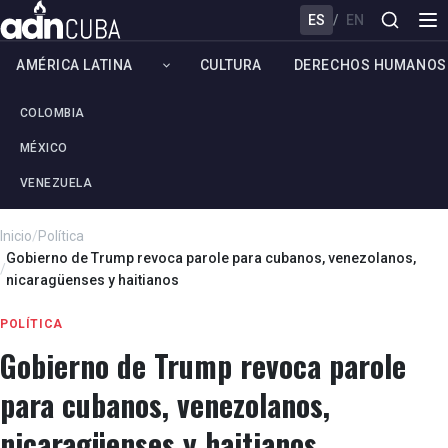
ES
/
EN
AMÉRICA LATINA
CULTURA
DERECHOS HUMANOS
COLOMBIA
MÉXICO
VENEZUELA
Inicio
/
Política
Gobierno de Trump revoca parole para cubanos, venezolanos,
/
nicaragüenses y haitianos
POLÍTICA
Gobierno de Trump revoca parole
para cubanos, venezolanos,
nicaragüenses y haitianos