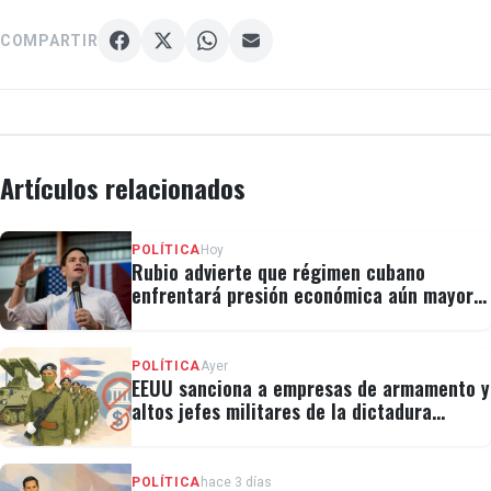
COMPARTIR
Artículos relacionados
POLÍTICA
Hoy
Rubio advierte que régimen cubano
enfrentará presión económica aún mayor:
"No hay válvulas de escape"
POLÍTICA
Ayer
EEUU sanciona a empresas de armamento y
altos jefes militares de la dictadura
cubana
POLÍTICA
hace 3 días