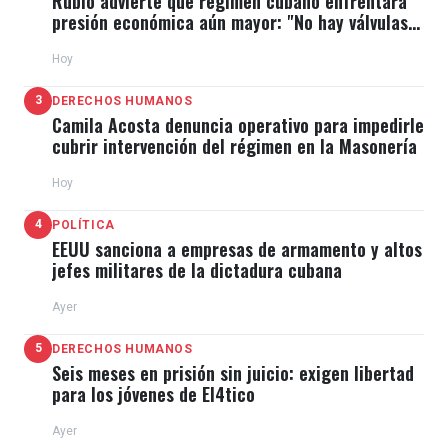
Rubio advierte que régimen cubano enfrentará
presión económica aún mayor: "No hay válvulas
de escape"
Hoy
3
DERECHOS HUMANOS
Camila Acosta denuncia operativo para impedirle
cubrir intervención del régimen en la Masonería
Hoy
4
POLÍTICA
EEUU sanciona a empresas de armamento y altos
jefes militares de la dictadura cubana
Ayer
5
DERECHOS HUMANOS
Seis meses en prisión sin juicio: exigen libertad
para los jóvenes de El4tico
Ayer