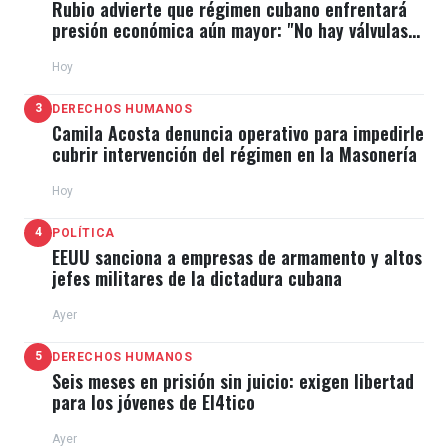
Rubio advierte que régimen cubano enfrentará
presión económica aún mayor: "No hay válvulas
de escape"
Hoy
3
DERECHOS HUMANOS
Camila Acosta denuncia operativo para impedirle
cubrir intervención del régimen en la Masonería
Hoy
4
POLÍTICA
EEUU sanciona a empresas de armamento y altos
jefes militares de la dictadura cubana
Ayer
5
DERECHOS HUMANOS
Seis meses en prisión sin juicio: exigen libertad
para los jóvenes de El4tico
Ayer