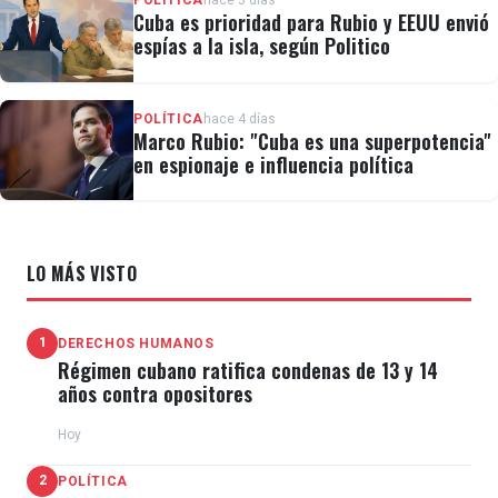
POLÍTICA
hace 3 días
Cuba es prioridad para Rubio y EEUU envió
espías a la isla, según Politico
POLÍTICA
hace 4 días
Marco Rubio: "Cuba es una superpotencia"
en espionaje e influencia política
LO MÁS VISTO
1
DERECHOS HUMANOS
Régimen cubano ratifica condenas de 13 y 14
años contra opositores
Hoy
2
POLÍTICA