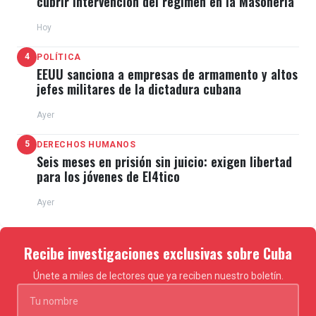
cubrir intervención del régimen en la Masonería
Hoy
4
POLÍTICA
EEUU sanciona a empresas de armamento y altos
jefes militares de la dictadura cubana
Ayer
5
DERECHOS HUMANOS
Seis meses en prisión sin juicio: exigen libertad
para los jóvenes de El4tico
Ayer
Recibe investigaciones exclusivas sobre Cuba
Únete a miles de lectores que ya reciben nuestro boletín.