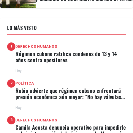
Julio
LO MÁS VISTO
1
DERECHOS HUMANOS
Régimen cubano ratifica condenas de 13 y 14
años contra opositores
Hoy
2
POLÍTICA
Rubio advierte que régimen cubano enfrentará
presión económica aún mayor: "No hay válvulas
de escape"
Hoy
3
DERECHOS HUMANOS
Camila Acosta denuncia operativo para impedirle