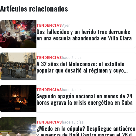
Artículos relacionados
TENDENCIAS
Ayer
Dos fallecidos y un herido tras derrumbe
en una escuela abandonada en Villa Clara
TENDENCIAS
hace 2 días
A 32 años del Maleconazo: el estallido
popular que desafió al régimen y cuyo
legado revivió el 11J
TENDENCIAS
hace 4 días
Segundo apagón nacional en menos de 24
horas agrava la crisis energética en Cuba
TENDENCIAS
hace 10 días
¿Miedo en la cúpula? Despliegue antiaéreo
y ausencia de Raúl Castro marcan el 26 de