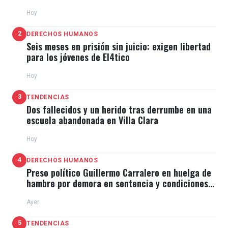
Hoy
2
DERECHOS HUMANOS
Seis meses en prisión sin juicio: exigen libertad
para los jóvenes de El4tico
Hoy
3
TENDENCIAS
Dos fallecidos y un herido tras derrumbe en una
escuela abandonada en Villa Clara
Hoy
4
DERECHOS HUMANOS
Preso político Guillermo Carralero en huelga de
hambre por demora en sentencia y condiciones
de El Típico
Ayer
5
TENDENCIAS