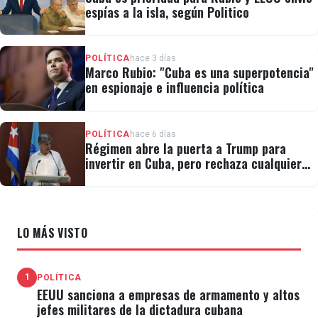
espías a la isla, según Politico
POLÍTICA
hace 3 días
Marco Rubio: "Cuba es una superpotencia"
en espionaje e influencia política
POLÍTICA
hace 6 días
Régimen abre la puerta a Trump para
invertir en Cuba, pero rechaza cualquier
cambio político
LO MÁS VISTO
1
POLÍTICA
EEUU sanciona a empresas de armamento y altos
jefes militares de la dictadura cubana