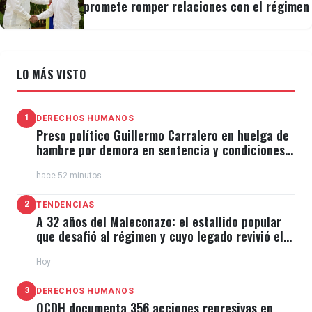
promete romper relaciones con el régimen
LO MÁS VISTO
1
DERECHOS HUMANOS
Preso político Guillermo Carralero en huelga de
hambre por demora en sentencia y condiciones
de El Típico
hace 52 minutos
2
TENDENCIAS
A 32 años del Maleconazo: el estallido popular
que desafió al régimen y cuyo legado revivió el
11J
Hoy
3
DERECHOS HUMANOS
OCDH documenta 356 acciones represivas en