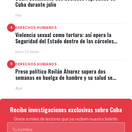
Cuba durante julio
Hoy
4
DERECHOS HUMANOS
Violencia sexual como tortura: así opera la
Seguridad del Estado dentro de las cárceles
cubanas
hace 23 horas
5
DERECHOS HUMANOS
Preso político Roilán Álvarez supera dos
semanas en huelga de hambre y su salud se
deteriora
Ayer
Recibe investigaciones exclusivas sobre Cuba
Únete a miles de lectores que ya reciben nuestro boletín.