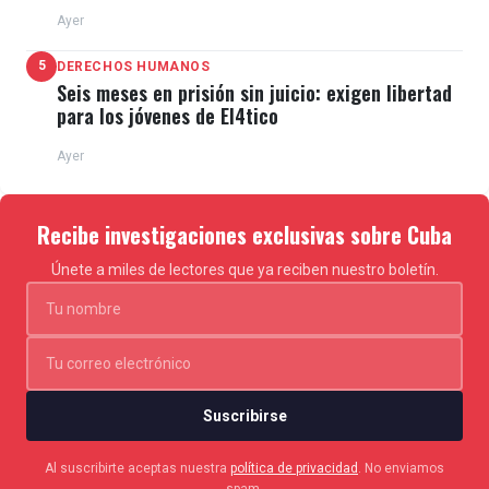
Ayer
5
DERECHOS HUMANOS
Seis meses en prisión sin juicio: exigen libertad
para los jóvenes de El4tico
Ayer
Recibe investigaciones exclusivas sobre Cuba
Únete a miles de lectores que ya reciben nuestro boletín.
Suscribirse
Al suscribirte aceptas nuestra
política de privacidad
. No enviamos
spam.