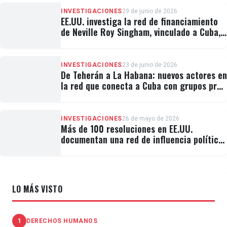
INVESTIGACIONES
29 de junio de 2026
EE.UU. investiga la red de financiamiento
de Neville Roy Singham, vinculado a Cuba,
por presuntos delitos financieros
INVESTIGACIONES
23 de junio de 2026
De Teherán a La Habana: nuevos actores en
la red que conecta a Cuba con grupos pro-
Hezbolá y activistas occidentales
INVESTIGACIONES
26 de mayo de 2026
Más de 100 resoluciones en EE.UU.
documentan una red de influencia política
vinculada al régimen cubano
LO MÁS VISTO
1
DERECHOS HUMANOS