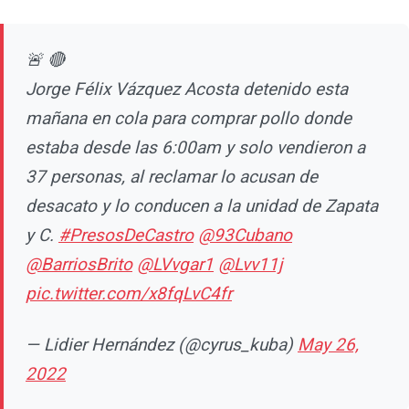
🚨 🔴
Jorge Félix Vázquez Acosta detenido esta
mañana en cola para comprar pollo donde
estaba desde las 6:00am y solo vendieron a
37 personas, al reclamar lo acusan de
desacato y lo conducen a la unidad de Zapata
y C.
#PresosDeCastro
@93Cubano
@BarriosBrito
@LVvgar1
@Lvv11j
pic.twitter.com/x8fqLvC4fr
— Lidier Hernández (@cyrus_kuba)
May 26,
2022