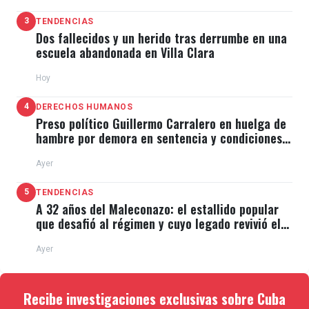
3
TENDENCIAS
Dos fallecidos y un herido tras derrumbe en una
escuela abandonada en Villa Clara
El manifestante de las protestas
Hoy
antigubernamentales de julio de 2021, condenado a
4
DERECHOS HUMANOS
siete años de prisión, había sido excarcelado el 19 de
Preso político Guillermo Carralero en huelga de
hambre por demora en sentencia y condiciones
enero pasado, como parte de negociaciones del
de El Típico
régimen con el Vaticano,
donde se excarceló a unos
Ayer
200 presos políticos.
5
TENDENCIAS
A 32 años del Maleconazo: el estallido popular
Desde el inicio del proceso de excarcelaciones y en
que desafió al régimen y cuyo legado revivió el
11J
los meses siguientes,
el régimen amenaza
Ayer
constantemente a los 'beneficiados' con ser
devueltos a prisión, un mensaje que va dirigido a
Recibe investigaciones exclusivas sobre Cuba
presos políticos.