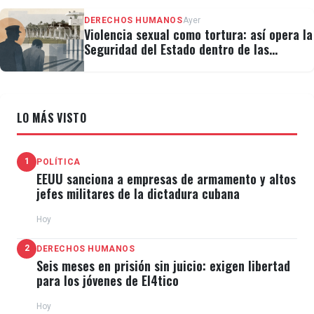
pesar de que presentó un certificado médico y su
DERECHOS HUMANOS
Ayer
Violencia sexual como tortura: así opera la
tarjeta firmada diariamente.
Seguridad del Estado dentro de las
cárceles cubanas
"La jueza de ejecución y el jefe de la campaña donde
él trabaja están asombrados porque mi hijo tiene
LO MÁS VISTO
buena conducta. Ni a la jueza de ejecución, que es la
que lo atiende, le han dado ningún papel", añadió el
1
POLÍTICA
familiar.
EEUU sanciona a empresas de armamento y altos
jefes militares de la dictadura cubana
Hoy
2
DERECHOS HUMANOS
Seis meses en prisión sin juicio: exigen libertad
para los jóvenes de El4tico
Hoy