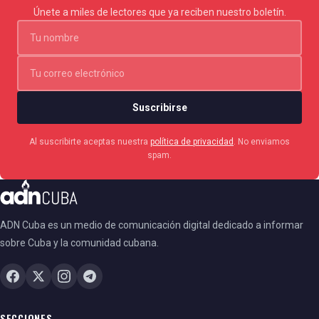
Únete a miles de lectores que ya reciben nuestro boletín.
En febrero, un programa de la televisión estatal
cubana señaló que cualquier acción considerada
como un 'incumplimiento' de las condiciones
impuestas podría llevarlos nuevamente a prisión.
Suscribirse
Al suscribirte aceptas nuestra
política de privacidad
. No enviamos
El vocero del régimen, Humberto López agregó que
spam.
dichas excarcelaciones no constituyen una amnistía y
que los beneficios tienen "requisitos que son también
muy claros y de obligatorio cumplimiento".
ADN Cuba es un medio de comunicación digital dedicado a informar
sobre Cuba y la comunidad cubana.
Constantemente los presos políticos excarcelados
son vigilados y citados para interrogatorios.
SECCIONES