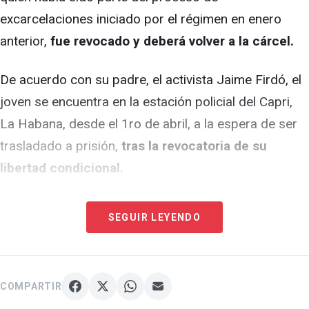
excarcelaciones iniciado por el régimen en enero
anterior,
fue revocado y deberá volver a la cárcel.
De acuerdo con su padre, el activista Jaime Firdó, el
joven se encuentra en la estación policial del Capri,
La Habana, desde el 1ro de abril, a la espera de ser
trasladado a prisión,
tras la revocatoria de su
libertad condicional.
"Ya mi hijo en varias ocasiones me había dicho que
SEGUIR LEYENDO
Ariel, el que lo atiende de la Seguridad de Estado del
Capri, lo citaba proponiéndole que trabajara con él, y
él le decía que no. Ariel siguió insistiendo y mi hijo lo
COMPARTIR
puso en su lugar.
Es ahí donde él toma represalias