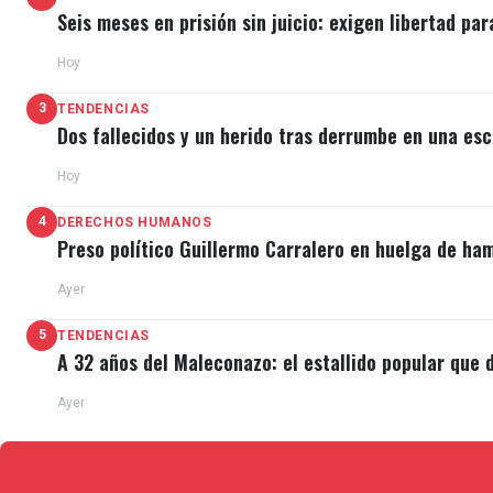
Seis meses en prisión sin juicio: exigen libertad par
Hoy
3
TENDENCIAS
Dos fallecidos y un herido tras derrumbe en una esc
Hoy
4
DERECHOS HUMANOS
Preso político Guillermo Carralero en huelga de ha
Ayer
5
TENDENCIAS
A 32 años del Maleconazo: el estallido popular que d
Ayer