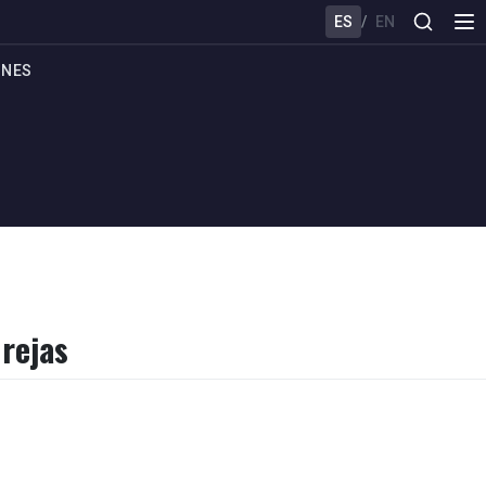
ES
/
EN
ONES
 rejas