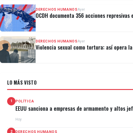
DERECHOS HUMANOS
Ayer
OCDH documenta 356 acciones represivas e
DERECHOS HUMANOS
Ayer
Violencia sexual como tortura: así opera l
LO MÁS VISTO
1
POLÍTICA
EEUU sanciona a empresas de armamento y altos jefe
Hoy
2
DERECHOS HUMANOS