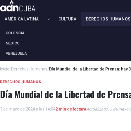
AMÉRICA LATINA
CULTURA
DERECHOS HUMANOS
COLOMBIA
MÉXICO
VENEZUELA
Inicio
/
Derechos Humanos
/
Día Mundial de la Libertad de Prensa: hay 
DERECHOS HUMANOS
Día Mundial de la Libertad de Prensa
3 de mayo de 2024 a las 14:04
2 min de lectura
Actualizado: 3 de mayo d