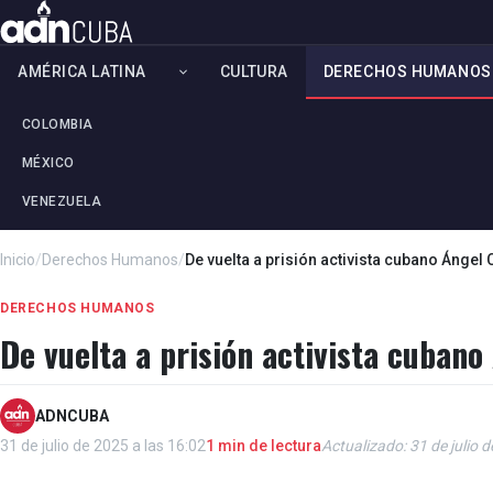
AMÉRICA LATINA
CULTURA
DERECHOS HUMANOS
COLOMBIA
MÉXICO
VENEZUELA
Inicio
/
Derechos Humanos
/
De vuelta a prisión activista cubano Ángel
DERECHOS HUMANOS
De vuelta a prisión activista cubano
ADNCUBA
31 de julio de 2025 a las 16:02
1 min de lectura
Actualizado: 31 de julio 