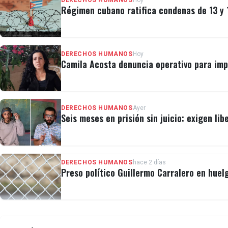
DERECHOS HUMANOS
Hoy
Régimen cubano ratifica condenas de 13 y 
DERECHOS HUMANOS
Hoy
Camila Acosta denuncia operativo para imp
DERECHOS HUMANOS
Ayer
Seis meses en prisión sin juicio: exigen lib
DERECHOS HUMANOS
hace 2 días
Preso político Guillermo Carralero en huel