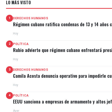
LO MÁS VISTO
1
DERECHOS HUMANOS
Régimen cubano ratifica condenas de 13 y 14 años c
Hoy
2
POLÍTICA
Rubio advierte que régimen cubano enfrentará pres
Hoy
3
DERECHOS HUMANOS
Camila Acosta denuncia operativo para impedirle cu
Hoy
4
POLÍTICA
EEUU sanciona a empresas de armamento y altos jefe
Ayer