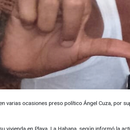
y en varias ocasiones preso político Ángel Cuza, por su
 su vivienda en Playa, La Habana, según informó la activ