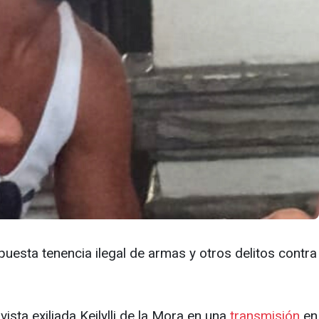
puesta tenencia ilegal de armas y otros delitos contra
ista exiliada Keilylli de la Mora en una
transmisión
en