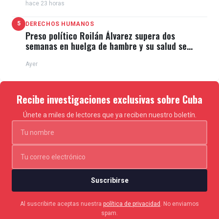
hace 23 horas
5
DERECHOS HUMANOS
Preso político Roilán Álvarez supera dos
semanas en huelga de hambre y su salud se
deteriora
Ayer
Recibe investigaciones exclusivas sobre Cuba
Únete a miles de lectores que ya reciben nuestro boletín.
Suscribirse
Al suscribirte aceptas nuestra
política de privacidad
. No enviamos
spam.