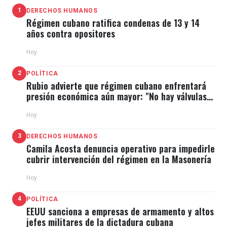
1
DERECHOS HUMANOS
Régimen cubano ratifica condenas de 13 y 14
años contra opositores
Hoy
2
POLÍTICA
Rubio advierte que régimen cubano enfrentará
presión económica aún mayor: "No hay válvulas
de escape"
Hoy
3
DERECHOS HUMANOS
Camila Acosta denuncia operativo para impedirle
cubrir intervención del régimen en la Masonería
Hoy
4
POLÍTICA
EEUU sanciona a empresas de armamento y altos
jefes militares de la dictadura cubana