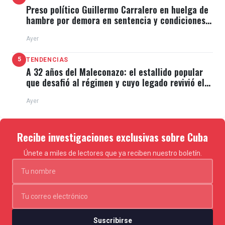
Preso político Guillermo Carralero en huelga de
hambre por demora en sentencia y condiciones
de El Típico
Ayer
5
TENDENCIAS
A 32 años del Maleconazo: el estallido popular
que desafió al régimen y cuyo legado revivió el
11J
Ayer
Recibe investigaciones exclusivas sobre Cuba
Únete a miles de lectores que ya reciben nuestro boletín.
Suscribirse