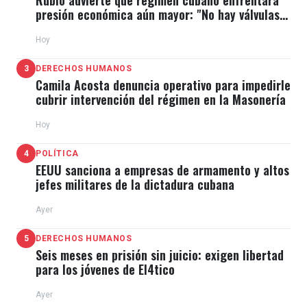
Rubio advierte que régimen cubano enfrentará
presión económica aún mayor: "No hay válvulas
de escape"
Hoy
3
DERECHOS HUMANOS
Camila Acosta denuncia operativo para impedirle
cubrir intervención del régimen en la Masonería
Hoy
4
POLÍTICA
EEUU sanciona a empresas de armamento y altos
jefes militares de la dictadura cubana
Ayer
5
DERECHOS HUMANOS
Seis meses en prisión sin juicio: exigen libertad
para los jóvenes de El4tico
Ayer