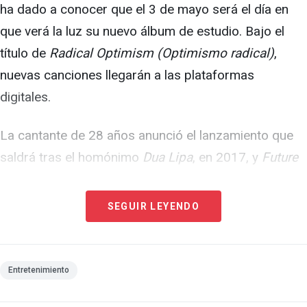
ha dado a conocer que el 3 de mayo será el día en
que verá la luz su nuevo álbum de estudio. Bajo el
título de
Radical Optimism (Optimismo radical)
,
nuevas canciones llegarán a las plataformas
digitales.
La cantante de 28 años anunció el lanzamiento que
saldrá tras el homónimo
Dua Lipa
, en 2017, y
Future
Nostalgia
, de 2020. Este es el tercer trabajo de la
famosa, que ya adelantó dos de sus singles en
SEGUIR LEYENDO
noviembre del año pasado y en febrero,
Houdini
y
Training Season
, respectivamente.
Entretenimiento
Además, compartió la portada del álbum: una imagen
de ella misma nadando en una piscina, apoyada en