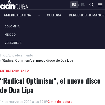
ES
/
EN
AMÉRICA LATINA
CULTURA
DERECHOS HUMANOS
COLOMBIA
MÉXICO
VENEZUELA
Inicio
/
Entretenimiento
/
“Radical Optimism”, el nuevo disco de Dua Lipa
ENTRETENIMIENTO
“Radical Optimism”, el nuevo disco
de Dua Lipa
14 de marzo de 2024 a las 17:09
2 min de lectura