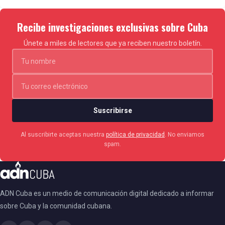
Una publicación compartida de DUA LIPA
(@dualipa)
Recibe investigaciones exclusivas sobre Cuba
Únete a miles de lectores que ya reciben nuestro boletín.
Sobre el significado del nuevo disco, y lo que para
ella representa, la celebridad pop aseguró: “Me llamó
la atención la idea de atravesar el caos con elegancia
y sentir que puedes capear cualquier temporal. Al
Suscribirse
mismo tiempo, me vi a mí misma recorriendo la
Al suscribirte aceptas nuestra
política de privacidad
. No enviamos
historia de la música psicodélica, el trip hop y el
spam.
britpop”.
La ganadora de tres premios
Grammy
agregó que
ADN Cuba es un medio de comunicación digital dedicado a informar
siempre se ha sentido una persona muy optimista y
sobre Cuba y la comunidad cubana.
esa honestidad y actitud ante la vida es un