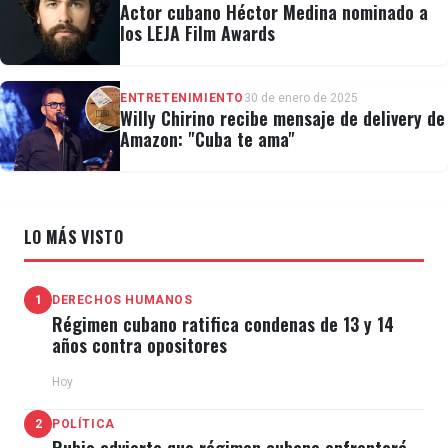
Actor cubano Héctor Medina nominado a
los LEJA Film Awards
ENTRETENIMIENTO
30 de enero de 2025
Willy Chirino recibe mensaje de delivery de
Amazon: "Cuba te ama"
Ver esta publicación en Instagram
LO MÁS VISTO
1
DERECHOS HUMANOS
Régimen cubano ratifica condenas de 13 y 14
años contra opositores
Hoy
2
POLÍTICA