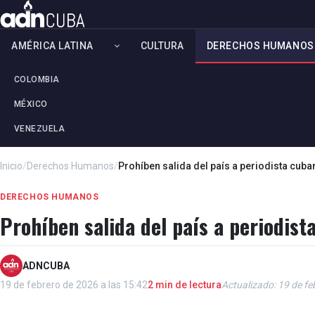
AMÉRICA LATINA
CULTURA
DERECHOS HUMANOS
COLOMBIA
MÉXICO
VENEZUELA
Inicio
/
Derechos Humanos
/
Prohíben salida del país a periodista cub
DERECHOS HUMANOS
Prohíben salida del país a periodis
ADNCUBA
19 de febrero de 2026 a las 15:42
2 min de lectura
Actualizado: 19 de fe