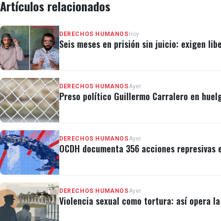
Artículos relacionados
DERECHOS HUMANOS
Hoy
Seis meses en prisión sin juicio: exigen lib
DERECHOS HUMANOS
Ayer
Preso político Guillermo Carralero en huel
DERECHOS HUMANOS
Ayer
OCDH documenta 356 acciones represivas e
DERECHOS HUMANOS
Ayer
Violencia sexual como tortura: así opera l