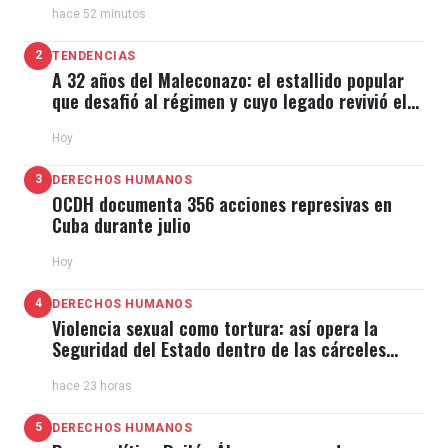
hace 52 minutos
2
TENDENCIAS
A 32 años del Maleconazo: el estallido popular
que desafió al régimen y cuyo legado revivió el
11J
Hoy
3
DERECHOS HUMANOS
OCDH documenta 356 acciones represivas en
Cuba durante julio
Hoy
4
DERECHOS HUMANOS
Violencia sexual como tortura: así opera la
Seguridad del Estado dentro de las cárceles
cubanas
hace 23 horas
5
DERECHOS HUMANOS