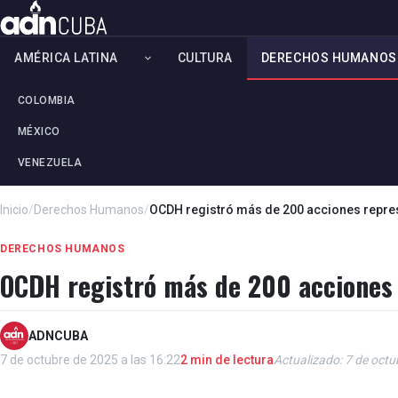
AMÉRICA LATINA
CULTURA
DERECHOS HUMANOS
COLOMBIA
MÉXICO
VENEZUELA
Inicio
/
Derechos Humanos
/
OCDH registró más de 200 acciones represi
DERECHOS HUMANOS
OCDH registró más de 200 acciones r
ADNCUBA
7 de octubre de 2025 a las 16:22
2 min de lectura
Actualizado: 7 de octu