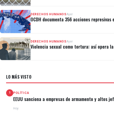
DERECHOS HUMANOS
Ayer
OCDH documenta 356 acciones represivas e
DERECHOS HUMANOS
Ayer
Violencia sexual como tortura: así opera l
LO MÁS VISTO
1
POLÍTICA
EEUU sanciona a empresas de armamento y altos jefe
Hoy