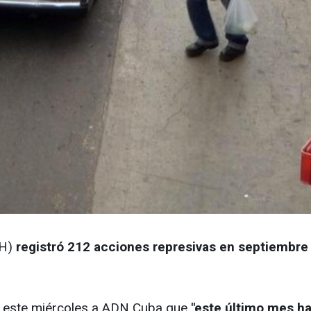
DH)
registró 212 acciones represivas en septiembre
ró este miércoles a ADN Cuba que
"este último mes ha