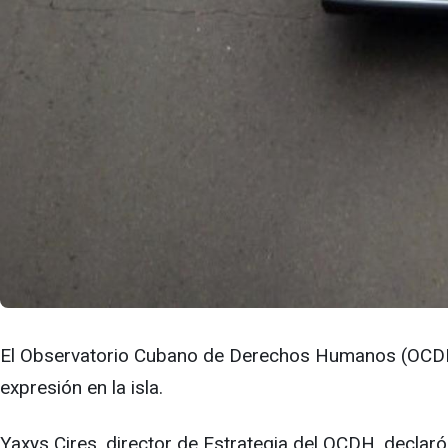
El Observatorio Cubano de Derechos Humanos (OC
expresión en la isla.
Yaxys Cires, director de Estrategia del OCDH, decla