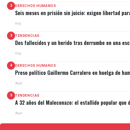
2
DERECHOS HUMANOS
Seis meses en prisión sin juicio: exigen libertad par
Hoy
3
TENDENCIAS
Dos fallecidos y un herido tras derrumbe en una esc
Hoy
4
DERECHOS HUMANOS
Preso político Guillermo Carralero en huelga de ha
Ayer
5
TENDENCIAS
A 32 años del Maleconazo: el estallido popular que d
Ayer