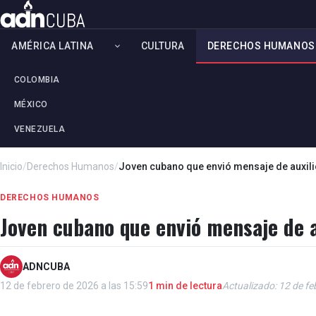
AMÉRICA LATINA
CULTURA
DERECHOS HUMANOS
COLOMBIA
MÉXICO
VENEZUELA
Inicio
/
Derechos Humanos
/
Joven cubano que envió mensaje de auxili
DERECHOS HUMANOS
Joven cubano que envió mensaje de a
ADNCUBA
12 de febrero de 2026 a las 15:59
1 min de lectura
Actualizado: 12 de fe