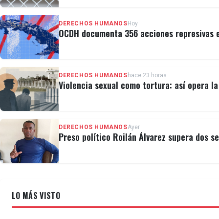
DERECHOS HUMANOS
Hoy
OCDH documenta 356 acciones represivas e
DERECHOS HUMANOS
hace 23 horas
Violencia sexual como tortura: así opera l
DERECHOS HUMANOS
Ayer
Preso político Roilán Álvarez supera dos s
LO MÁS VISTO