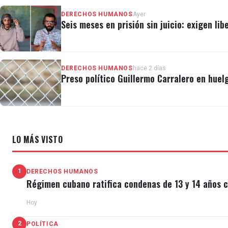
DERECHOS HUMANOS
Ayer
Seis meses en prisión sin juicio: exigen lib
DERECHOS HUMANOS
hace 2 días
Preso político Guillermo Carralero en huel
LO MÁS VISTO
1
DERECHOS HUMANOS
Régimen cubano ratifica condenas de 13 y 14 años c
Hoy
2
POLÍTICA