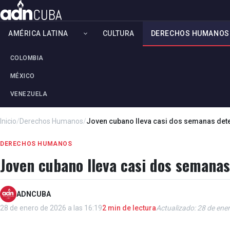
AMÉRICA LATINA
CULTURA
DERECHOS HUMANOS
COLOMBIA
MÉXICO
VENEZUELA
Inicio
/
Derechos Humanos
/
Joven cubano lleva casi dos semanas dete
DERECHOS HUMANOS
Joven cubano lleva casi dos semanas
ADNCUBA
28 de enero de 2026 a las 16:19
2 min de lectura
Actualizado: 28 de ener