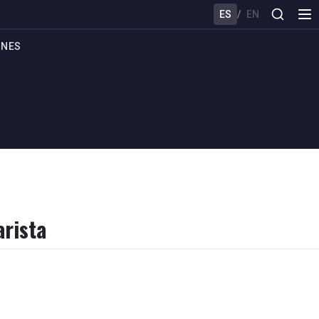
ES
/
EN
ONES
arista