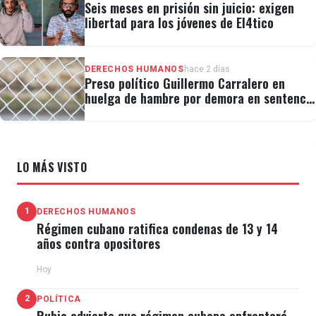
Seis meses en prisión sin juicio: exigen
libertad para los jóvenes de El4tico
DERECHOS HUMANOS
hace 2 días
Preso político Guillermo Carralero en
huelga de hambre por demora en sentencia
y condiciones de El Típico
LO MÁS VISTO
1
DERECHOS HUMANOS
Régimen cubano ratifica condenas de 13 y 14
años contra opositores
Hoy
2
POLÍTICA
Rubio advierte que régimen cubano enfrentará