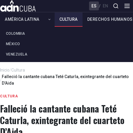
ES
/
EN
AMÉRICA LATINA
CULTURA
DERECHOS HUMANOS
COLOMBIA
MÉXICO
VENEZUELA
Inicio
/
Cultura
Falleció la cantante cubana Teté Caturla, exintegrante del cuarteto
/
D’Aida
CULTURA
Falleció la cantante cubana Teté
Caturla, exintegrante del cuarteto
D’Aida