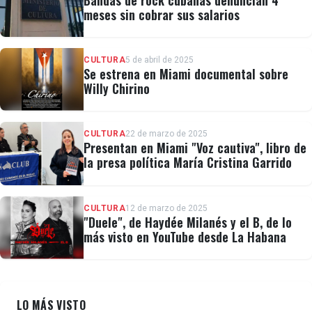
Bandas de rock cubanas denuncian 4
meses sin cobrar sus salarios
CULTURA
5 de abril de 2025
Se estrena en Miami documental sobre
Willy Chirino
CULTURA
22 de marzo de 2025
Presentan en Miami "Voz cautiva", libro de
la presa política María Cristina Garrido
CULTURA
12 de marzo de 2025
"Duele", de Haydée Milanés y el B, de lo
más visto en YouTube desde La Habana
LO MÁS VISTO