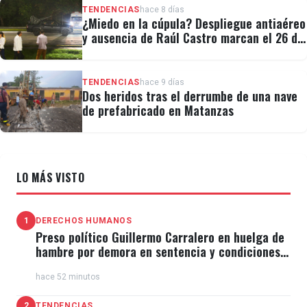
TENDENCIAS
hace 8 días
¿Miedo en la cúpula? Despliegue antiaéreo
y ausencia de Raúl Castro marcan el 26 de
Julio
TENDENCIAS
hace 9 días
Dos heridos tras el derrumbe de una nave
de prefabricado en Matanzas
LO MÁS VISTO
1
DERECHOS HUMANOS
Preso político Guillermo Carralero en huelga de
hambre por demora en sentencia y condiciones
de El Típico
hace 52 minutos
2
TENDENCIAS