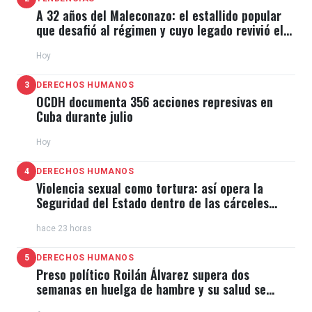
A 32 años del Maleconazo: el estallido popular
que desafió al régimen y cuyo legado revivió el
11J
Hoy
3
DERECHOS HUMANOS
OCDH documenta 356 acciones represivas en
Cuba durante julio
Hoy
4
DERECHOS HUMANOS
Violencia sexual como tortura: así opera la
Seguridad del Estado dentro de las cárceles
cubanas
hace 23 horas
5
DERECHOS HUMANOS
Preso político Roilán Álvarez supera dos
semanas en huelga de hambre y su salud se
deteriora