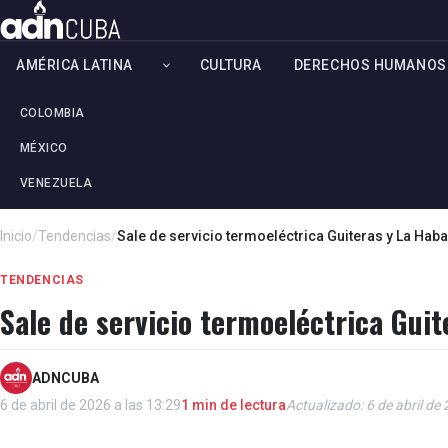
AMÉRICA LATINA
CULTURA
DERECHOS HUMANOS
COLOMBIA
MÉXICO
VENEZUELA
Inicio
/
Tendencias
/
Sale de servicio termoeléctrica Guiteras y La Ha
TENDENCIAS
Sale de servicio termoeléctrica Gui
ADNCUBA
6 de abril de 2026 a las 13:29
1 min de lectura
Actualizado: 6 de abril de