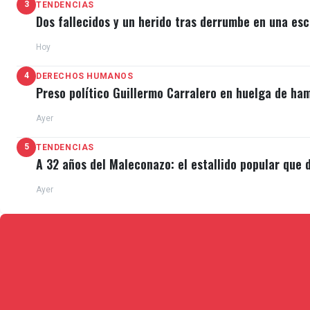
3
TENDENCIAS
Dos fallecidos y un herido tras derrumbe en una esc
Hoy
4
DERECHOS HUMANOS
Preso político Guillermo Carralero en huelga de ha
Ayer
5
TENDENCIAS
A 32 años del Maleconazo: el estallido popular que d
Ayer