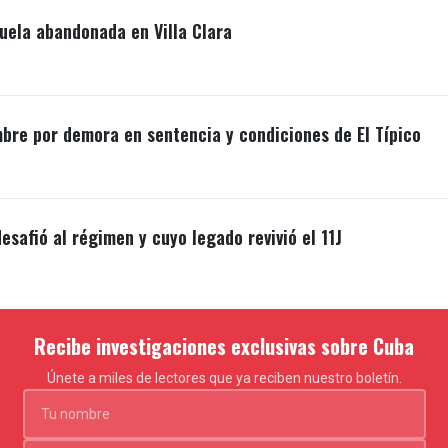
uela abandonada en Villa Clara
mbre por demora en sentencia y condiciones de El Típico
esafió al régimen y cuyo legado revivió el 11J
Recibe investigaciones exclusivas sobre Cuba
Únete a miles de lectores que ya reciben nuestro boletín.