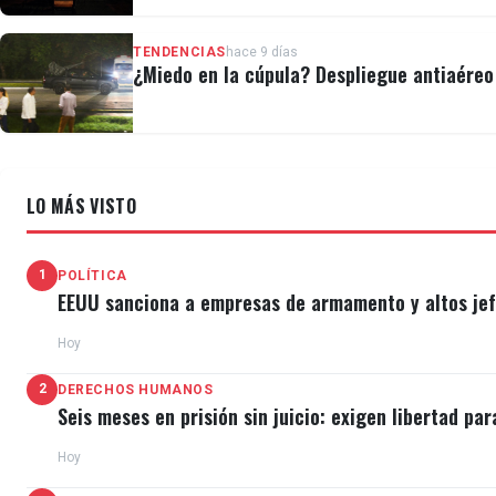
TENDENCIAS
hace 9 días
¿Miedo en la cúpula? Despliegue antiaéreo 
LO MÁS VISTO
1
POLÍTICA
EEUU sanciona a empresas de armamento y altos jefe
Hoy
2
DERECHOS HUMANOS
Seis meses en prisión sin juicio: exigen libertad par
Hoy