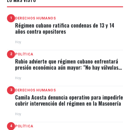
1
DERECHOS HUMANOS
Régimen cubano ratifica condenas de 13 y 14
años contra opositores
Hoy
2
POLÍTICA
Rubio advierte que régimen cubano enfrentará
presión económica aún mayor: "No hay válvulas
de escape"
Hoy
3
DERECHOS HUMANOS
Camila Acosta denuncia operativo para impedirle
cubrir intervención del régimen en la Masonería
Hoy
4
POLÍTICA