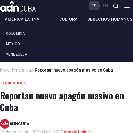
ES
/
EN
AMÉRICA LATINA
CULTURA
DERECHOS HUMANOS
COLOMBIA
MÉXICO
VENEZUELA
Inicio
/
Tendencias
/
Reportan nuevo apagón masivo en Cuba
TENDENCIAS
Reportan nuevo apagón masivo en
Cuba
ADNCUBA
16 de marzo de 2026 a las 22:02
1 min de lectura