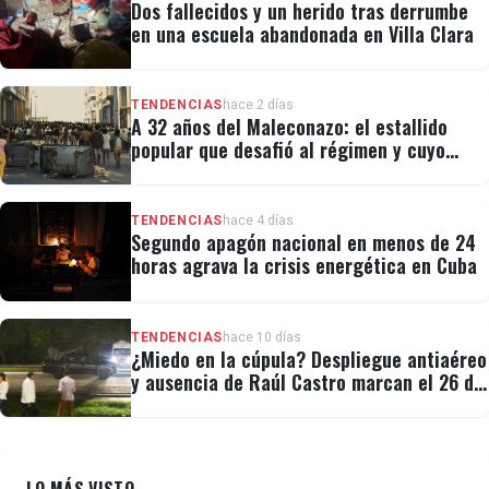
Dos fallecidos y un herido tras derrumbe
en una escuela abandonada en Villa Clara
TENDENCIAS
hace 2 días
A 32 años del Maleconazo: el estallido
popular que desafió al régimen y cuyo
legado revivió el 11J
TENDENCIAS
hace 4 días
Segundo apagón nacional en menos de 24
horas agrava la crisis energética en Cuba
TENDENCIAS
hace 10 días
¿Miedo en la cúpula? Despliegue antiaéreo
y ausencia de Raúl Castro marcan el 26 de
Julio
LO MÁS VISTO