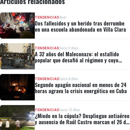
Artículos relacionados
TENDENCIAS
Ayer
Dos fallecidos y un herido tras derrumbe
en una escuela abandonada en Villa Clara
TENDENCIAS
hace 2 días
A 32 años del Maleconazo: el estallido
popular que desafió al régimen y cuyo
legado revivió el 11J
TENDENCIAS
hace 4 días
Segundo apagón nacional en menos de 24
horas agrava la crisis energética en Cuba
TENDENCIAS
hace 10 días
¿Miedo en la cúpula? Despliegue antiaéreo
y ausencia de Raúl Castro marcan el 26 de
Julio