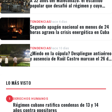
A 32 años del Maleconazo: el estallido
popular que desafió al régimen y cuyo
legado revivió el 11J
TENDENCIAS
hace 4 días
Segundo apagón nacional en menos de 24
horas agrava la crisis energética en Cuba
TENDENCIAS
hace 10 días
¿Miedo en la cúpula? Despliegue antiaéreo
y ausencia de Raúl Castro marcan el 26 de
Julio
LO MÁS VISTO
1
DERECHOS HUMANOS
Régimen cubano ratifica condenas de 13 y 14
años contra opositores