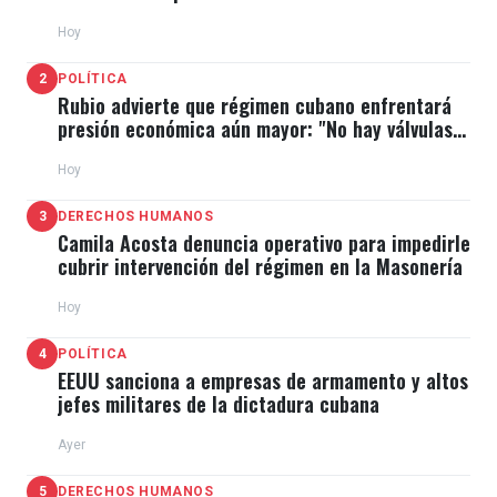
Hoy
2
POLÍTICA
Rubio advierte que régimen cubano enfrentará
presión económica aún mayor: "No hay válvulas
de escape"
Hoy
3
DERECHOS HUMANOS
Camila Acosta denuncia operativo para impedirle
cubrir intervención del régimen en la Masonería
Hoy
4
POLÍTICA
EEUU sanciona a empresas de armamento y altos
jefes militares de la dictadura cubana
Ayer
5
DERECHOS HUMANOS