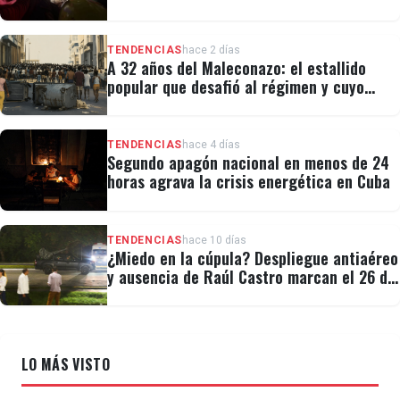
TENDENCIAS
hace 2 días
A 32 años del Maleconazo: el estallido
popular que desafió al régimen y cuyo
legado revivió el 11J
TENDENCIAS
hace 4 días
Segundo apagón nacional en menos de 24
horas agrava la crisis energética en Cuba
TENDENCIAS
hace 10 días
¿Miedo en la cúpula? Despliegue antiaéreo
y ausencia de Raúl Castro marcan el 26 de
Julio
LO MÁS VISTO