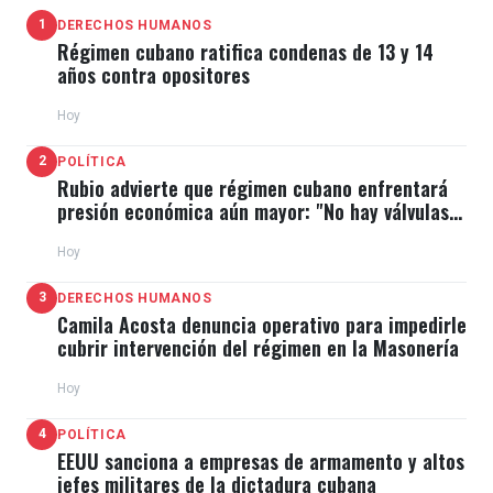
1
DERECHOS HUMANOS
Régimen cubano ratifica condenas de 13 y 14
años contra opositores
Hoy
2
POLÍTICA
Rubio advierte que régimen cubano enfrentará
presión económica aún mayor: "No hay válvulas
de escape"
Hoy
3
DERECHOS HUMANOS
Camila Acosta denuncia operativo para impedirle
cubrir intervención del régimen en la Masonería
Hoy
4
POLÍTICA
EEUU sanciona a empresas de armamento y altos
jefes militares de la dictadura cubana