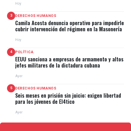
Hoy
PROBLEMAS DE SALUD
3
DERECHOS HUMANOS
Camila Acosta denuncia operativo para impedirle
cubrir intervención del régimen en la Masonería
Los lugareños insisten en que la situación del lago
está causando males como vómitos, diarrea, dolor
Hoy
de cabeza y erupciones en la piel, las que no dudan
4
POLÍTICA
en mostrar ante las cámaras para pedir, de manera
EEUU sanciona a empresas de armamento y altos
jefes militares de la dictadura cubana
urgente, que el régimen atienda sus reclamos.
Ayer
"Aquí hay gente que está muy mal, los niños se nos
5
DERECHOS HUMANOS
están enfermando. ¿Por culpa de quién? De (la
Seis meses en prisión sin juicio: exigen libertad
para los jóvenes de El4tico
estatal petrolera) Pdvsa, por negligencia de los
gerentes hay derrames", indica Luzardo, tras
Ayer
mencionar casos de varias personas que han
presentado malestares en los últimos días.