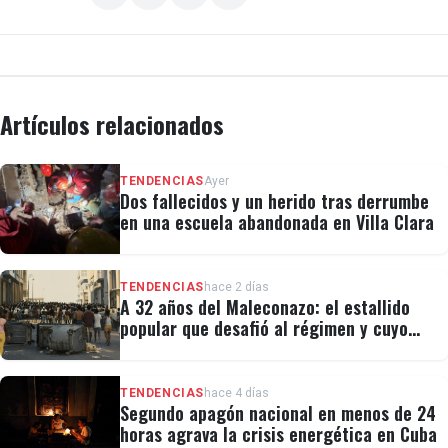
PÉRDIDA TOTAL
José Luzardo, de 48 años, de los cuales pasó los
Artículos relacionados
últimos 35 dedicado al procesamiento de pescados
en las orillas del lago, dice a EFE que, aunque lleva
años lidiando con la contaminación en estas aguas,
TENDENCIAS
Ayer
Dos fallecidos y un herido tras derrumbe
nunca había observado el espesor y mal olor actual,
en una escuela abandonada en Villa Clara
lo que ha ocasionado prácticamente una "pérdida
total" en su negocio.
TENDENCIAS
hace 2 días
A 32 años del Maleconazo: el estallido
popular que desafió al régimen y cuyo
"No podemos salir a pescar porque las orillas y las
legado revivió el 11J
riberas del lago están contaminadas completamente
TENDENCIAS
hace 4 días
(...) la producción bajó a un 5 %", afirma el hombre.
Segundo apagón nacional en menos de 24
horas agrava la crisis energética en Cuba