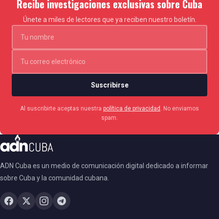
Recibe investigaciones exclusivas sobre Cuba
Únete a miles de lectores que ya reciben nuestro boletín.
Navas, por su parte, dice que cuando "hay mucho
viento" decide ir a la casa de una vecina "porque en
las orillas no se puede estar", pues la fetidez se
intensifica.
Suscribirse
"Es un estado de emergencia", reitera.
Al suscribirte aceptas nuestra
política de privacidad
. No enviamos
spam.
CONDICIONES ESTABLES
Luego de que se multiplicaran las denuncias sobre
ADN Cuba es un medio de comunicación digital dedicado a informar
los efectos nocivos de la mezcla contaminante en el
sobre Cuba y la comunidad cubana.
estuario, el Ministerio de Ecosocialismo (Ambiente)
salió al paso con el anuncio de un plan de acción
para "desinfectar rápida y efectivamente las riberas",