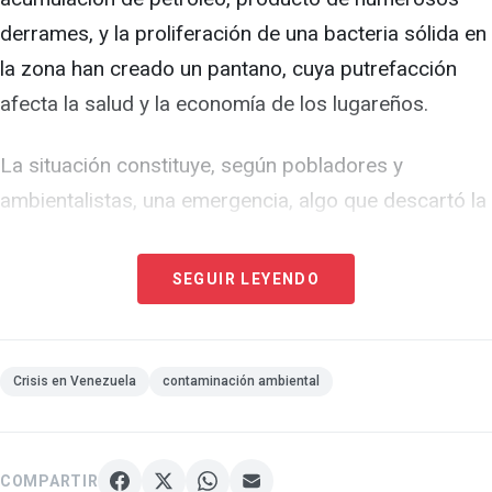
derrames, y la proliferación de una bacteria sólida en
la zona han creado un pantano, cuya putrefacción
afecta la salud y la economía de los lugareños.
La situación constituye, según pobladores y
ambientalistas, una emergencia, algo que descartó la
dictadura de Nicolás Maduro.
SEGUIR LEYENDO
Aunque el régimen admitió que existe un problema
por la proliferación de la bacteria llamada "verdín",
aseguró que esto no afecta las "excelentes
Crisis en Venezuela
contaminación ambiental
condiciones" en que se encuentra el estuario.
Quienes viven en las costas no piensan lo mismo.
COMPARTIR