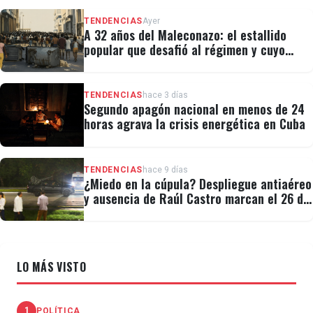
TENDENCIAS
Ayer
A 32 años del Maleconazo: el estallido
popular que desafió al régimen y cuyo
legado revivió el 11J
TENDENCIAS
hace 3 días
Segundo apagón nacional en menos de 24
horas agrava la crisis energética en Cuba
TENDENCIAS
hace 9 días
¿Miedo en la cúpula? Despliegue antiaéreo
y ausencia de Raúl Castro marcan el 26 de
Julio
LO MÁS VISTO
1
POLÍTICA