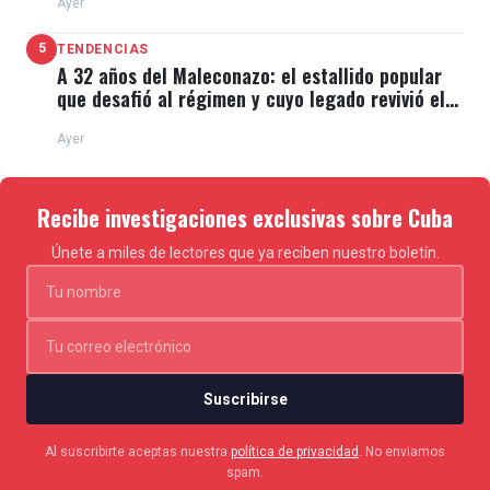
Ayer
5
TENDENCIAS
A 32 años del Maleconazo: el estallido popular
que desafió al régimen y cuyo legado revivió el
11J
Ayer
Recibe investigaciones exclusivas sobre Cuba
Únete a miles de lectores que ya reciben nuestro boletín.
Suscribirse
Al suscribirte aceptas nuestra
política de privacidad
. No enviamos
spam.