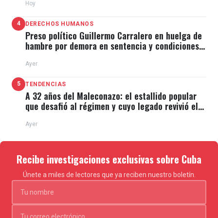
Hoy
4
DERECHOS HUMANOS
Preso político Guillermo Carralero en huelga de
hambre por demora en sentencia y condiciones
de El Típico
Ayer
5
TENDENCIAS
A 32 años del Maleconazo: el estallido popular
que desafió al régimen y cuyo legado revivió el
11J
Ayer
Recibe investigaciones exclusivas sobre Cuba
Únete a miles de lectores que ya reciben nuestro boletín.