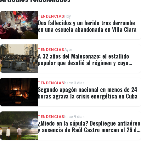
TENDENCIAS
Hoy
Dos fallecidos y un herido tras derrumbe
en una escuela abandonada en Villa Clara
TENDENCIAS
Ayer
A 32 años del Maleconazo: el estallido
popular que desafió al régimen y cuyo
legado revivió el 11J
TENDENCIAS
hace 3 días
Segundo apagón nacional en menos de 24
horas agrava la crisis energética en Cuba
TENDENCIAS
hace 9 días
¿Miedo en la cúpula? Despliegue antiaéreo
y ausencia de Raúl Castro marcan el 26 de
Julio