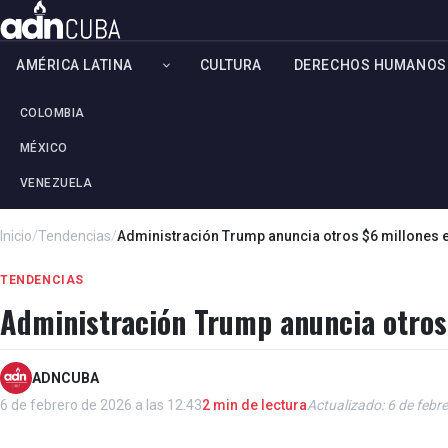
AMÉRICA LATINA
CULTURA
DERECHOS HUMANOS
COLOMBIA
MÉXICO
VENEZUELA
Inicio
/
Tendencias
/
Administración Trump anuncia otros $6 millones e
TENDENCIAS
Administración Trump anuncia otros
ADNCUBA
6 de febrero de 2026 a las 12:43
2 min de lectura
Actualizado: 6 de febr