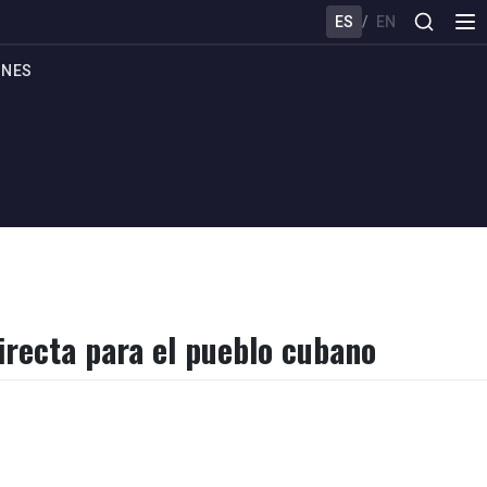
ES
/
EN
ONES
irecta para el pueblo cubano