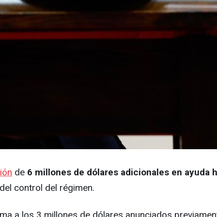
ión
de
6 millones de dólares adicionales en ayuda h
del control del régimen.
uma a los 3 millones de dólares anunciados previamen