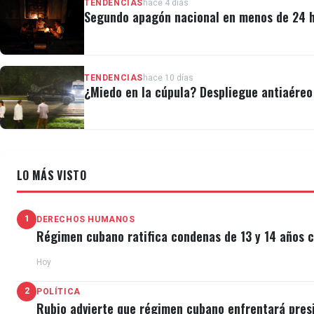
TENDENCIAS
hace 4 días
Segundo apagón nacional en menos de 24 ho
TENDENCIAS
hace 10 días
¿Miedo en la cúpula? Despliegue antiaéreo 
LO MÁS VISTO
1
DERECHOS HUMANOS
Régimen cubano ratifica condenas de 13 y 14 años c
Hoy
2
POLÍTICA
Rubio advierte que régimen cubano enfrentará pres