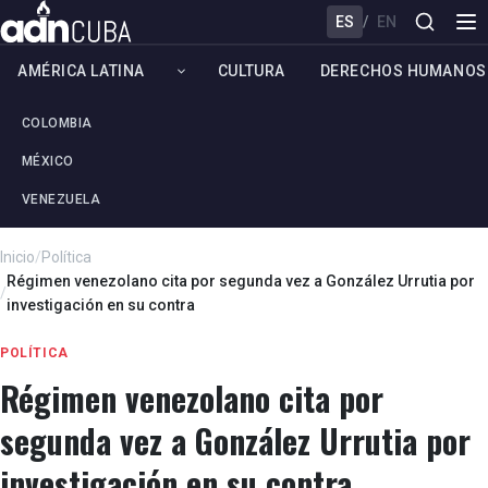
ES
/
EN
AMÉRICA LATINA
CULTURA
DERECHOS HUMANOS
COLOMBIA
MÉXICO
VENEZUELA
Inicio
/
Política
Régimen venezolano cita por segunda vez a González Urrutia por
/
investigación en su contra
POLÍTICA
Régimen venezolano cita por
segunda vez a González Urrutia por
investigación en su contra