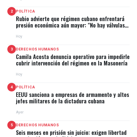
delitos informáticos, asociación para delinquir y
2
POLÍTICA
conspiración", los cuales acarrean penas de hasta 16
Rubio advierte que régimen cubano enfrentará
años de prisión.
presión económica aún mayor: "No hay válvulas
de escape"
Hoy
Mientras tanto, el domingo, a través de un video
3
DERECHOS HUMANOS
publicado en redes sociales, González Urrutia
Camila Acosta denuncia operativo para impedirle
expresó que el MP lo "pretende someter a una
cubrir intervención del régimen en la Masonería
entrevista sin que se precise en qué condición se
Hoy
espera que comparezca y precalificando delitos no
4
POLÍTICA
cometidos", aunque no confirmó ni negó su
EEUU sanciona a empresas de armamento y altos
jefes militares de la dictadura cubana
asistencia a la Fiscalía.
Ayer
A su juicio, el fiscal general,
Tarek William Saab
, "se
5
DERECHOS HUMANOS
ha comportado, reiteradamente, como un acusador
Seis meses en prisión sin juicio: exigen libertad