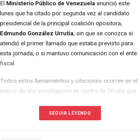
El
Ministerio Público de Venezuela
anunció este
lunes que ha citado por segunda vez al candidato
presidencial de la principal coalición opositora,
Edmundo González Urrutia
, sin que se conozca si
atendió el primer llamado que estaba previsto para
esta jornada, o si mantuvo comunicación con el ente
fiscal.
Todos estos llamamientos y citaciones ocurren en el
marco de una investigación en contra de Urrutia que
ha abierto el régimen, y que incluye a otros líderes
opositores del país caribeño.
SEGUIR LEYENDO
"Sírvase comparecer (...) el día 27 de agosto a las