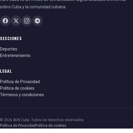
señalan como falsas las actas divulgadas por la
sobre Cuba y la comunidad cubana.
oposición, varias organizaciones respaldan su
veracidad, entre ellas el
Centro Carter
, que participó
como veedor en las elecciones, invitado por el CNE.
SECCIONES
Deportes
Entretenimiento
LEGAL
Política de Privacidad
Política de cookies
Términos y condiciones
© 2026 ADN Cuba. Todos los derechos reservados.
Política de Privacidad
Política de cookies