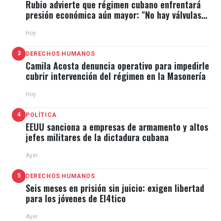
Rubio advierte que régimen cubano enfrentará
presión económica aún mayor: "No hay válvulas
de escape"
Hoy
3
DERECHOS HUMANOS
Camila Acosta denuncia operativo para impedirle
cubrir intervención del régimen en la Masonería
Hoy
4
POLÍTICA
EEUU sanciona a empresas de armamento y altos
jefes militares de la dictadura cubana
Ayer
5
DERECHOS HUMANOS
Seis meses en prisión sin juicio: exigen libertad
para los jóvenes de El4tico
Ayer