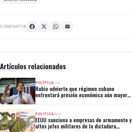
COMPARTIR
"Pedimos máxima atención a la opinión pública y a la
comunidad internacional ante esta preocupante
situación, que esperamos sea solventada de
inmediato", agregó.
Artículos relacionados
POLÍTICA
Hoy
Rubio advierte que régimen cubano
La coalición exigió que se cumplan las leyes y reiteró,
enfrentará presión económica aún mayor:
a través de varios mensajes divulgados en redes
"No hay válvulas de escape"
sociales, que “nada ni nadie” los sacará de la ruta
POLÍTICA
Ayer
electoral.
EEUU sanciona a empresas de armamento y
altos jefes militares de la dictadura