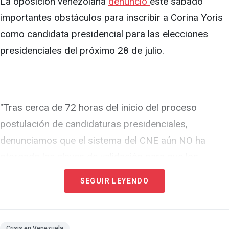
La oposición venezolana
denunció
este sábado
importantes obstáculos para inscribir a Corina Yoris
como candidata presidencial para las elecciones
presidenciales del próximo 28 de julio.
"Tras cerca de 72 horas del inicio del proceso
postulación de candidaturas presidenciales,
denunciamos que el sistema del CNE aún NO ha
otorgado las claves de validación para que los
responsables de las tarjetas MUD y UNT postulen a
SEGUIR LEYENDO
nuestra candidata unitaria, Corina Yoris", informó el
partido opositor Voluntad Popular, que es parte de la
Plataforma Unitaria Democrática (PUD).
Crisis en Venezuela