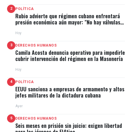
ofreció una rueda de prensa donde no abordó
2
POLÍTICA
Rubio advierte que régimen cubano enfrentará
directamente las denuncias de la oposición, pero
presión económica aún mayor: "No hay válvulas
recordó que las personas inscritas serán
de escape"
Hoy
investigadas como parte del proceso de revisión de
candidaturas.
3
DERECHOS HUMANOS
Camila Acosta denuncia operativo para impedirle
cubrir intervención del régimen en la Masonería
Hoy
4
POLÍTICA
EEUU sanciona a empresas de armamento y altos
jefes militares de la dictadura cubana
La denuncia de la oposición surge horas después de
que María Corina Machado, inhabilitada para ostentar
Ayer
cargos políticos,
cediera este viernes en conferencia
5
DERECHOS HUMANOS
de prensa a Yoris
la candidatura de la Plataforma
Seis meses en prisión sin juicio: exigen libertad
para los jóvenes de El4tico