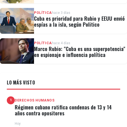
cubana
🚨 ATENCIÓN: A esta hora del sábado, 23 de
POLÍTICA
hace 3 días
Cuba es prioridad para Rubio y EEUU envió
marzo, y tras cerca de 72 horas del inicio del
espías a la isla, según Politico
proceso postulación de candidaturas
presidenciales, denunciamos que el sistema
POLÍTICA
hace 4 días
Marco Rubio: "Cuba es una superpotencia"
del CNE aún NO ha otorgado las claves de
en espionaje e influencia política
validación para que los responsables de las
tarjetas MUD y UNT…
LO MÁS VISTO
— Voluntad Popular (@VoluntadPopular)
March 23, 2024
1
DERECHOS HUMANOS
Régimen cubano ratifica condenas de 13 y 14
años contra opositores
En medio de estos acontecimientos, el presidente
Hoy
Consejo Nacional Electoral CNE, Elvis Amoroso,