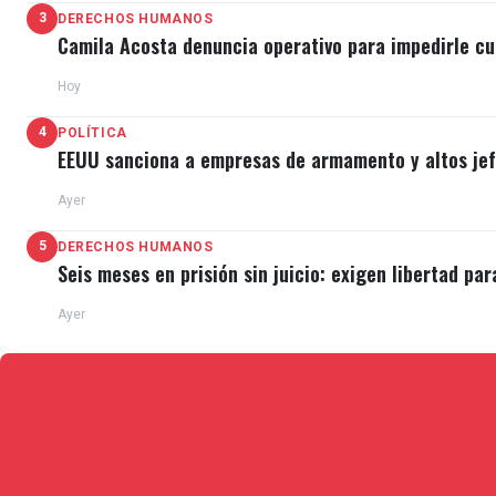
3
DERECHOS HUMANOS
Camila Acosta denuncia operativo para impedirle cu
Hoy
4
POLÍTICA
EEUU sanciona a empresas de armamento y altos jefe
Ayer
5
DERECHOS HUMANOS
Seis meses en prisión sin juicio: exigen libertad par
Ayer