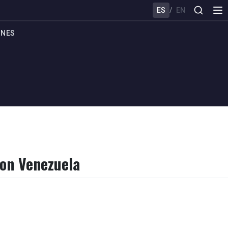
ES
/
EN
ONES
on Venezuela