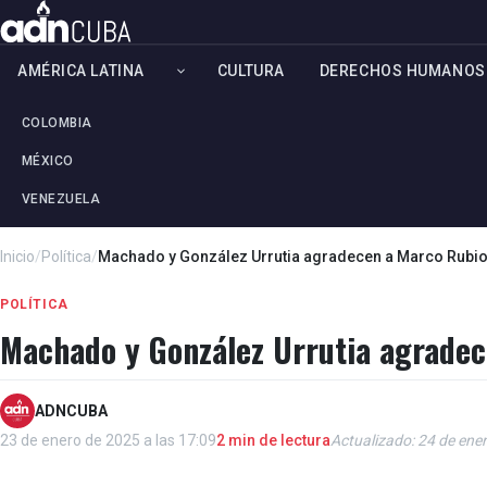
AMÉRICA LATINA
CULTURA
DERECHOS HUMANOS
COLOMBIA
MÉXICO
VENEZUELA
Inicio
/
Política
/
Machado y González Urrutia agradecen a Marco Rubi
POLÍTICA
Machado y González Urrutia agradec
ADNCUBA
23 de enero de 2025 a las 17:09
2 min de lectura
Actualizado: 24 de ener