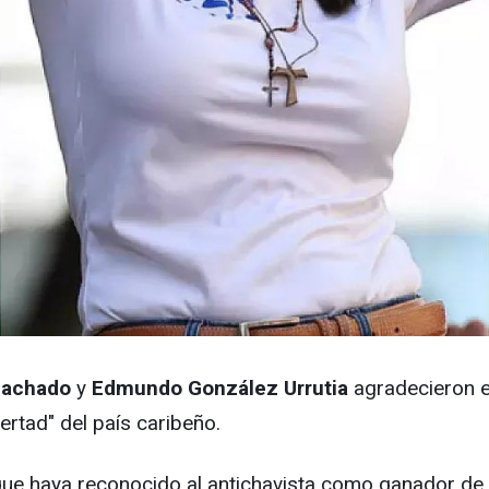
Machado
y
Edmundo González Urrutia
agradecieron e
bertad" del país caribeño.
ue haya reconocido al antichavista como ganador de la