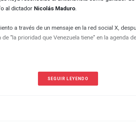
fo al dictador
Nicolás Maduro
.
nto a través de un mensaje en la red social X, despu
de "la prioridad que Venezuela tiene" en la agenda d
ezuela al considerar que fue el ganador de las eleccio
riunfo indiscutible" del 28 de julio y les "ratificó su 
SEGUIR LEYENDO
rra venezolana a asumir el cargo.
emocracia en Venezuela es crucial para la estabilidad 
tratégicos".