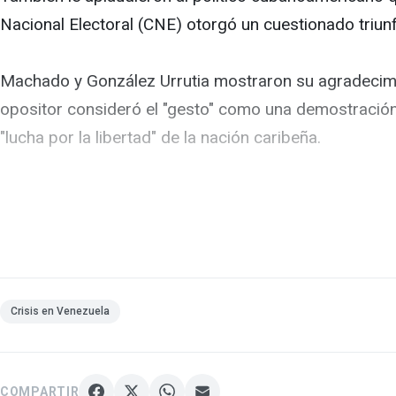
Nacional Electoral (CNE) otorgó un cuestionado triun
Machado y González Urrutia mostraron su agradecimie
opositor consideró el "gesto" como una demostración 
"lucha por la libertad" de la nación caribeña.
González Urrutia, quien reclama la Presidencia de Ven
espíritu democrático" que -dijo- hicieron posible "el t
crucial", en el que el exembajador planea volver a tie
Por su parte, Machado afirmó que "la transición a la d
Crisis en Venezuela
lograrlo -aseguró- la oposición cuenta con "aliados es
COMPARTIR