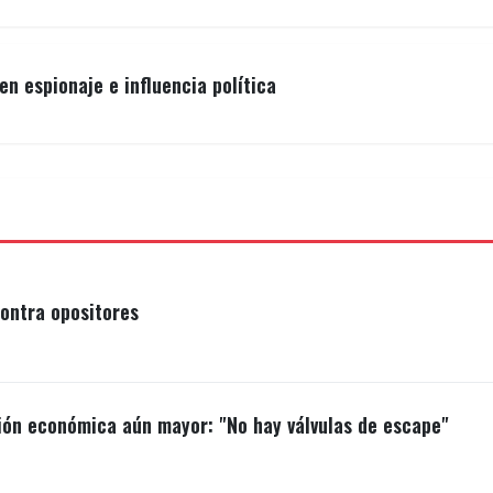
ado Cabello, deseó el lunes "lo mejor" al pueblo estado
n espionaje e influencia política
 a conversar con Trump -que reconoce a González Urru
2019, Cabello respondió que es el "jefe de Estado" el
ontra opositores
ión económica aún mayor: "No hay válvulas de escape"