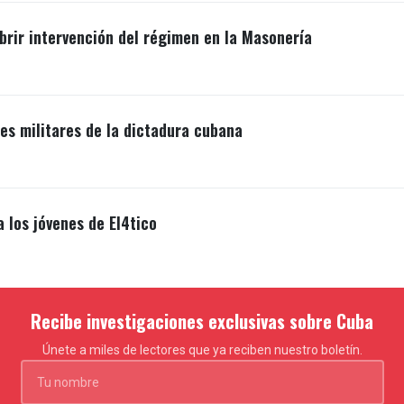
brir intervención del régimen en la Masonería
s militares de la dictadura cubana
a los jóvenes de El4tico
Recibe investigaciones exclusivas sobre Cuba
Únete a miles de lectores que ya reciben nuestro boletín.