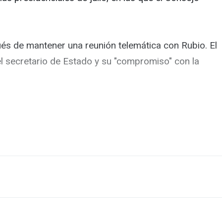
és de mantener una reunión telemática con Rubio. El
el secretario de Estado y su "compromiso" con la
nes, aseguró que Rubio destacó "la valentía y el
disposición para trabajar en conjunto en este momento
regional y la seguridad" del hemisferio y, para