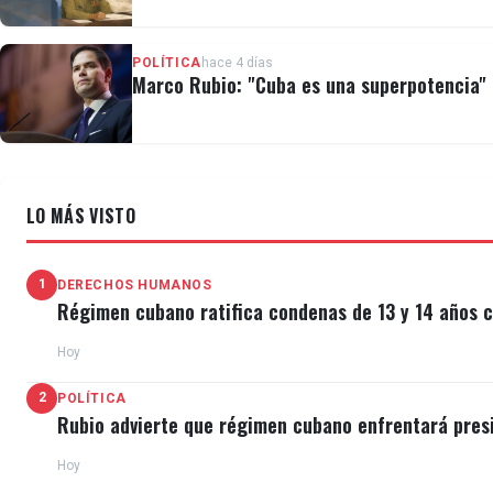
Entretanto, el titular de Interior de Venezuela, Diosd
POLÍTICA
hace 4 días
Marco Rubio: "Cuba es una superpotencia" e
Al ser consultado sobre si Maduro estaría dispuesto
relaciones diplomáticas con Estados Unidos, rotas en 
LO MÁS VISTO
1
DERECHOS HUMANOS
Régimen cubano ratifica condenas de 13 y 14 años c
Hoy
2
POLÍTICA
Rubio advierte que régimen cubano enfrentará pres
Hoy