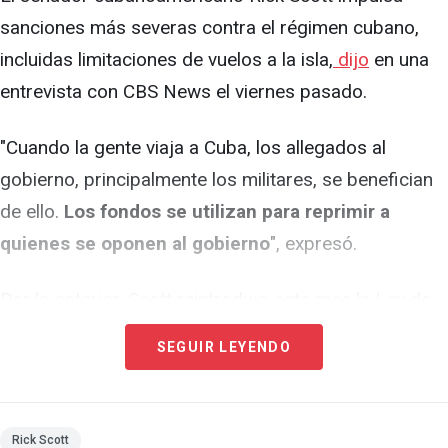
sanciones más severas contra el régimen cubano,
incluidas limitaciones de vuelos a la isla,
dijo
en una
entrevista con CBS News el viernes pasado.
"Cuando la gente viaja a Cuba, los allegados al
gobierno, principalmente los militares, se benefician
de ello.
Los fondos se utilizan para reprimir a
quienes se oponen al gobierno
", expresó.
Por lo anterior, Scott reintrodujo este mes la Ley de
Negación de Ganancias a la Oligarquía Militar en
SEGUIR LEYENDO
Cuba y Restricción de Actividades del Aparato de
Inteligencia Cubano (DEMOCRACIA),
que propone
severas sanciones contra la Cuba
Rick Scott