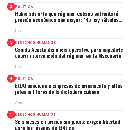
[Daniel] Ortega de Nicaragua", señaló.
2
POLÍTICA
Rubio advierte que régimen cubano enfrentará
presión económica aún mayor: "No hay válvulas
Scott es un defensor de las sanciones a La Habana,
de escape"
impuestas por la primera Administración Trump
Hoy
(2016-2020) y espera que en este segundo mandato
3
DERECHOS HUMANOS
estas se restablezcan y se profundicen.
Camila Acosta denuncia operativo para impedirle
cubrir intervención del régimen en la Masonería
Además, continuará presionando para que se
Hoy
restablezcan las restricciones de viaje durante este
4
POLÍTICA
año.
EEUU sanciona a empresas de armamento y altos
jefes militares de la dictadura cubana
"No creo que debamos viajar a Cuba. Si quieren
Ayer
regresar a Cuba, regresen a Cuba. Pero eso no ayuda
5
DERECHOS HUMANOS
al pueblo cubano, ayuda al régimen a oprimirlo",
Seis meses en prisión sin juicio: exigen libertad
concluyó.
para los jóvenes de El4tico