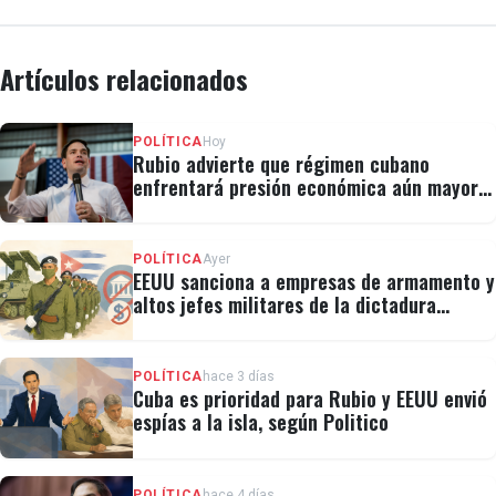
Artículos relacionados
POLÍTICA
Hoy
Rubio advierte que régimen cubano
enfrentará presión económica aún mayor:
"No hay válvulas de escape"
POLÍTICA
Ayer
EEUU sanciona a empresas de armamento y
altos jefes militares de la dictadura
cubana
POLÍTICA
hace 3 días
Cuba es prioridad para Rubio y EEUU envió
espías a la isla, según Politico
POLÍTICA
hace 4 días