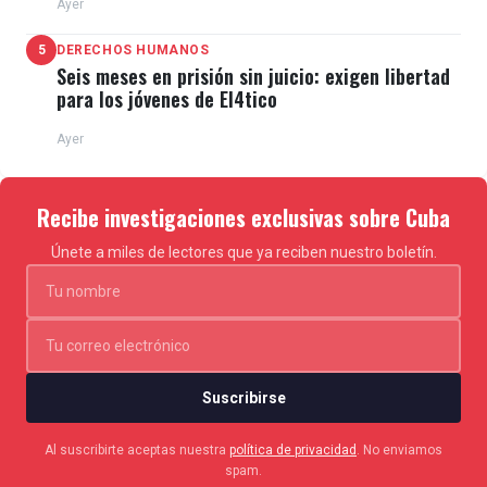
Ayer
5
DERECHOS HUMANOS
Seis meses en prisión sin juicio: exigen libertad
para los jóvenes de El4tico
Ayer
Recibe investigaciones exclusivas sobre Cuba
Únete a miles de lectores que ya reciben nuestro boletín.
Suscribirse
Al suscribirte aceptas nuestra
política de privacidad
. No enviamos
spam.