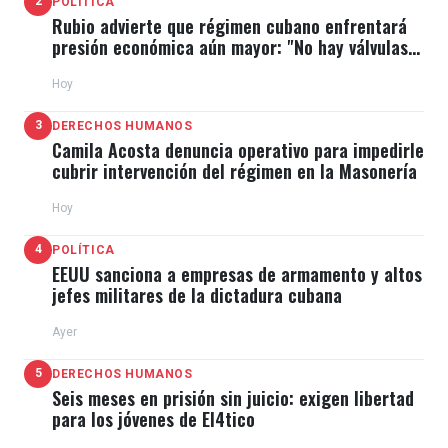
2
POLÍTICA
Rubio advierte que régimen cubano enfrentará
presión económica aún mayor: "No hay válvulas
de escape"
Hoy
3
DERECHOS HUMANOS
Camila Acosta denuncia operativo para impedirle
cubrir intervención del régimen en la Masonería
Hoy
4
POLÍTICA
EEUU sanciona a empresas de armamento y altos
jefes militares de la dictadura cubana
Ayer
5
DERECHOS HUMANOS
Seis meses en prisión sin juicio: exigen libertad
para los jóvenes de El4tico