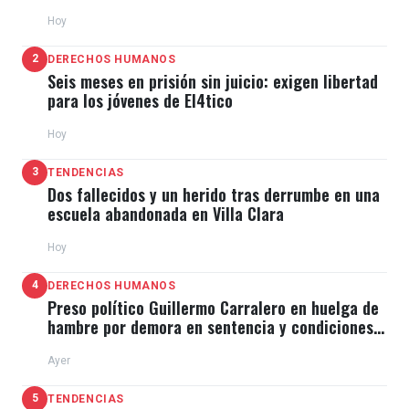
Hoy
2
DERECHOS HUMANOS
Seis meses en prisión sin juicio: exigen libertad
para los jóvenes de El4tico
Hoy
3
TENDENCIAS
Dos fallecidos y un herido tras derrumbe en una
escuela abandonada en Villa Clara
Hoy
4
DERECHOS HUMANOS
Preso político Guillermo Carralero en huelga de
hambre por demora en sentencia y condiciones
de El Típico
Ayer
5
TENDENCIAS