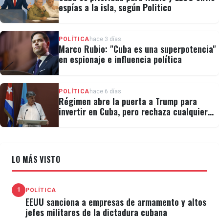
espías a la isla, según Politico
POLÍTICA
hace 3 días
Marco Rubio: "Cuba es una superpotencia"
en espionaje e influencia política
POLÍTICA
hace 6 días
Régimen abre la puerta a Trump para
invertir en Cuba, pero rechaza cualquier
cambio político
LO MÁS VISTO
1
POLÍTICA
EEUU sanciona a empresas de armamento y altos
jefes militares de la dictadura cubana