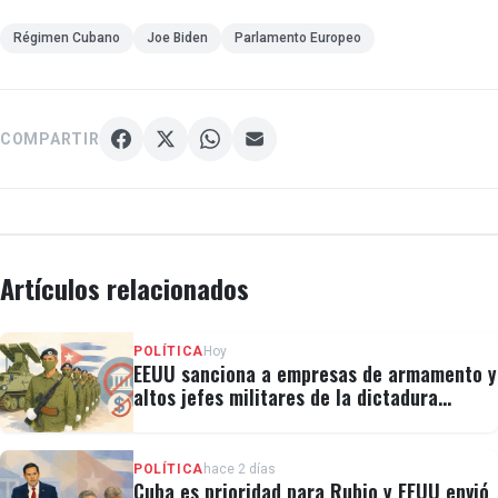
Régimen Cubano
Joe Biden
Parlamento Europeo
COMPARTIR
Artículos relacionados
POLÍTICA
Hoy
EEUU sanciona a empresas de armamento y
altos jefes militares de la dictadura
cubana
POLÍTICA
hace 2 días
Cuba es prioridad para Rubio y EEUU envió