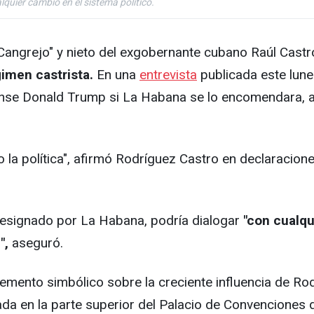
quier cambio en el sistema político.
angrejo" y nieto del exgobernante cubano Raúl Castro
gimen castrista.
En una
entrevista
publicada este lune
nse Donald Trump si La Habana se lo encomendara, aun
 la política", afirmó Rodríguez Castro en declaracion
designado por La Habana, podría dialogar
"con cualqu
",
aseguró.
mento simbólico sobre la creciente influencia de Rod
cada en la parte superior del Palacio de Convenciones