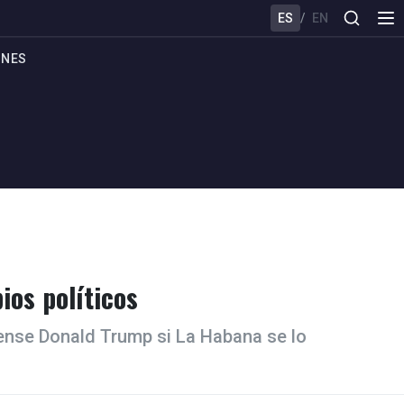
ES
/
EN
ONES
ios políticos
dense Donald Trump si La Habana se lo