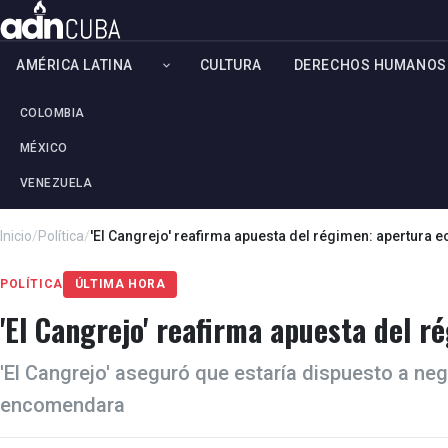
AMÉRICA LATINA
CULTURA
DERECHOS HUMANOS
COLOMBIA
MÉXICO
VENEZUELA
Inicio
/
Política
/
'El Cangrejo' reafirma apuesta del régimen: apertura 
POLÍTICA
ÚLTIMA HORA
'El Cangrejo' reafirma apuesta del 
'El Cangrejo' aseguró que estaría dispuesto a n
encomendara