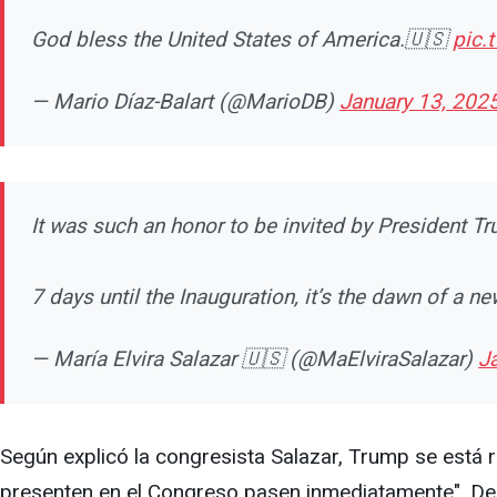
God bless the United States of America.🇺🇸
pic.
— Mario Díaz-Balart (@MarioDB)
January 13, 202
It was such an honor to be invited by President 
7 days until the Inauguration, it’s the dawn of a n
— María Elvira Salazar 🇺🇸 (@MaElviraSalazar)
J
Según explicó la congresista Salazar, Trump se está 
presenten en el Congreso pasen inmediatamente". Den