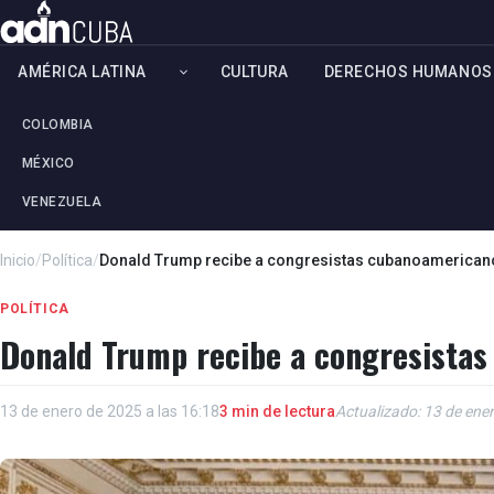
AMÉRICA LATINA
CULTURA
DERECHOS HUMANOS
COLOMBIA
MÉXICO
VENEZUELA
Inicio
/
Política
/
Donald Trump recibe a congresistas cubanoamerican
POLÍTICA
Donald Trump recibe a congresista
13 de enero de 2025 a las 16:18
3 min de lectura
Actualizado: 13 de ener