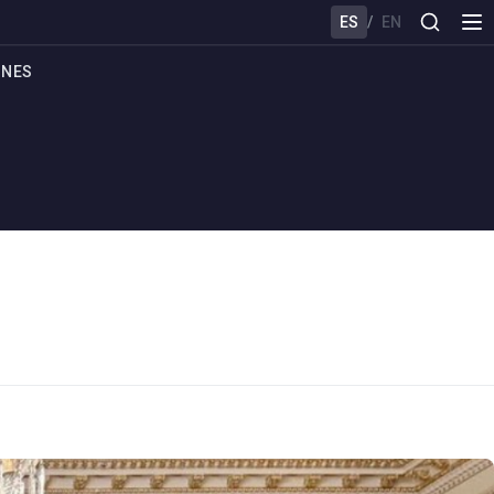
ES
/
EN
ONES