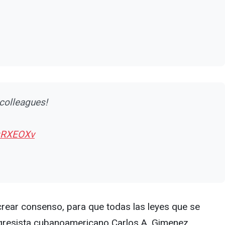
 colleagues!
LqRXEOXv
crear consenso, para que todas las leyes que se
ongresista cubanoamericano Carlos A. Gimenez.