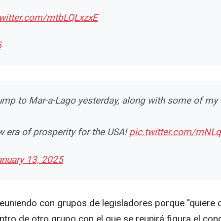
twitter.com/mtbLQLxzxE
5
Trump to Mar-a-Lago yesterday, along with some of my
ew era of prosperity for the USA!
pic.twitter.com/mN
anuary 13, 2025
reuniendo con grupos de legisladores porque "quiere 
tro de otro grupo con el que se reunirá figura el c