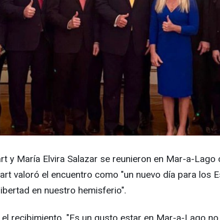
 y María Elvira Salazar se reunieron en Mar-a-Lago 
art valoró el encuentro como "un nuevo día para los E
libertad en nuestro hemisferio".
r el recibimiento. "Es un gusto estar en Mar-a-Lago n